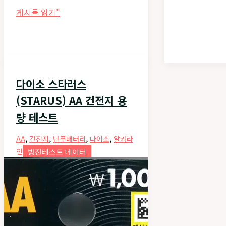
카
에
게시물 읽기"
라
너
인
자
AA
이
건
저
전
맥
지
다이소 스타러스
스
용
(STARUS) AA 건전지 용
플
량
러
량 테스트
테
스
스
(MAX
,
,
,
,
AA
건전지
난푸배터리
다이소
알카라
트
PLUS)
인
방전테스트 데이터
AAA
건
전
지
용
량