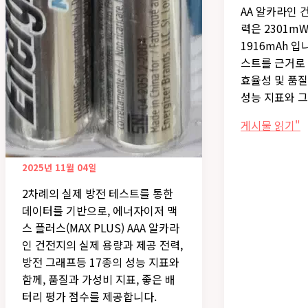
AA 알카라인 
력은 2301mW
1916mAh 입
스트를 근거로
효율성 및 품질
성능 지표와 
에
게시물 읽기"
너
자
2025년 11월 04일
이
2차례의 실제 방전 테스트를 통한
저
데이터를 기반으로, 에너자이저 맥
프
스 플러스(MAX PLUS) AAA 알카라
라
인 건전지의 실제 용량과 제공 전력,
이
방전 그래프등 17종의 성능 지표와
머
함께, 품질과 가성비 지표, 좋은 배
리
터리 평가 점수를 제공합니다.
알