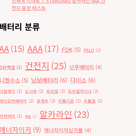
신세계 이마트 T STANDARD 알카라인 AAA 건
전지 용량 테스트
배터리 분류
AAA
(17)
AA
(15)
FDK
(5)
PALO
(2)
건전지
(25)
난푸배터리
(4)
SM벡셀
(3)
닝보배터리
(6)
다이소
(6)
니켈수소
(5)
더블에이
(2)
도시바
(2)
듀라셀
(2)
듀라셀차이나
(2)
레이오박배터리
(2)
로케트
(2)
리튬이온
(2)
리튬철
(2)
알카라인
(23)
벅컨버터
(2)
벡셀
(1)
에너자이저
(9)
에너자이저싱가폴
(4)