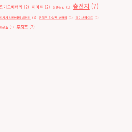
충전지
(7)
용가오배터리
(2)
이마트
(2)
장홍능원
(1)
츠시시 브라이터 배터리
(1)
항저우 파워팩 배터리
(1)
헤이브라이트
(1)
후지쯔
(2)
호우셀
(1)