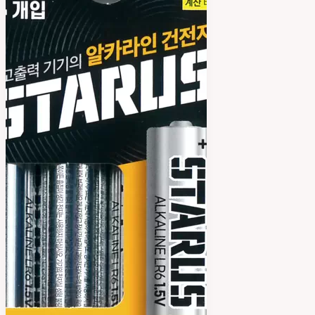
테
스
트