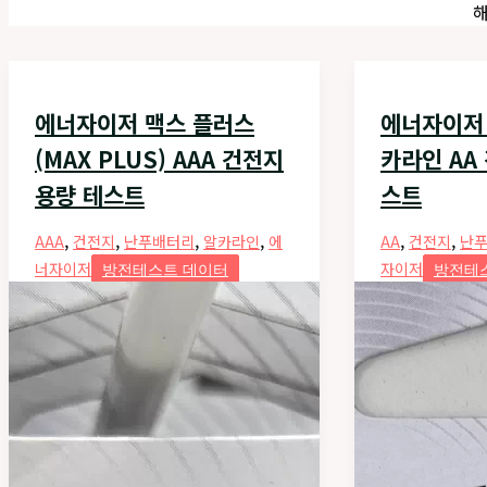
해
에너자이저 맥스 플러스
에너자이저
(MAX PLUS) AAA 건전지
카라인 AA
용량 테스트
스트
,
,
,
,
,
,
AAA
건전지
난푸배터리
알카라인
에
AA
건전지
난
너자이저
자이저
방전테스트 데이터
방전테