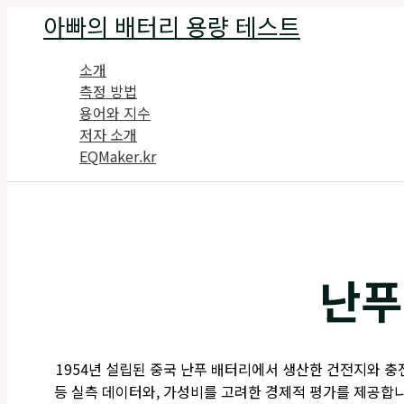
콘
아빠의 배터리 용량 테스트
텐
츠
소개
로
측정 방법
건
용어와 지수
너
저자 소개
뛰
EQMaker.kr
기
난푸
1954년 설립된 중국 난푸 배터리에서 생산한 건전지와 충전지
등 실측 데이터와, 가성비를 고려한 경제적 평가를 제공합