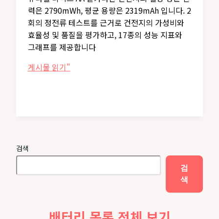
력은 2790mWh, 평균 용량은 2319mAh 입니다. 2
회의 정전류 테스트를 근거로 건전지의 가성비와
효율성 및 품질을 평가하고, 17종의 성능 지표와
그래프를 제공합니다
듀
게시물 읽기"
라
셀
디
럭
스
AA
검색
용
량
검
테
색
스
트
배터리 목록 전체 보기