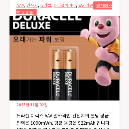
,
,
,
,
AAA
건전지
듀라셀
듀라셀차이나
알카라인
방전테스
트 데이터
2025년 11월 02일
듀라셀 디럭스 AAA 알카라인 건전지의 셀당 평균
전력은 1090mWh, 평균 용량은 922mAh 입니다.