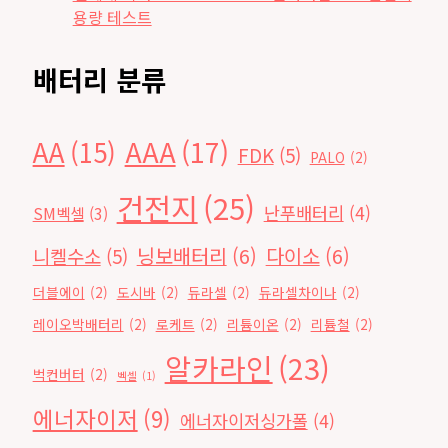
용량 테스트
배터리 분류
AAA
(17)
AA
(15)
FDK
(5)
PALO
(2)
건전지
(25)
난푸배터리
(4)
SM벡셀
(3)
닝보배터리
(6)
다이소
(6)
니켈수소
(5)
더블에이
(2)
도시바
(2)
듀라셀
(2)
듀라셀차이나
(2)
레이오박배터리
(2)
로케트
(2)
리튬이온
(2)
리튬철
(2)
알카라인
(23)
벅컨버터
(2)
벡셀
(1)
에너자이저
(9)
에너자이저싱가폴
(4)