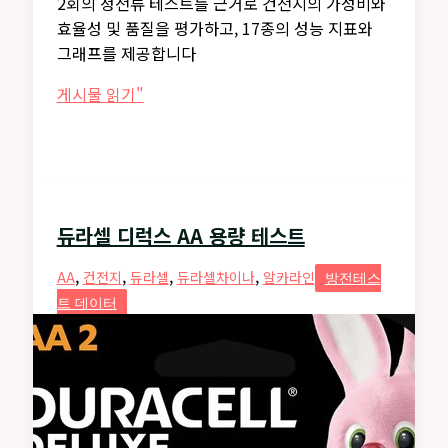
2회의 정전류 테스트를 근거로 건전지의 가성비와
효율성 및 품질을 평가하고, 17종의 성능 지표와
그래프를 제공합니다
듀
게시물 읽기"
라
셀
디
럭
스
듀라셀 디럭스 AA 용량 테스트
AAA
용
,
,
,
,
AA
건전지
듀라셀
듀라셀차이나
알카라인
방전테스
량
트 데이터
테
스
트