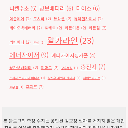
닝보배터리
(6)
다이소
(6)
니켈수소
(5)
더블에이
(2)
도시바
(2)
듀라셀
(2)
듀라셀차이나
(2)
레이오박배터리
(2)
로케트
(2)
리튬이온
(2)
리튬철
(2)
알카라인
(23)
벅컨버터
(2)
벡셀
(1)
에너자이저
(9)
에너자이저싱가폴
(4)
충전지
(7)
용가오배터리
(2)
이마트
(2)
장홍능원
(1)
츠시시 브라이터 배터리
(1)
항저우 파워팩 배터리
(1)
헤이브라이트
(1)
후지쯔
(2)
호우셀
(1)
본 블로그의 측정 수치는 공인된 검교정 절차를 거치지 않은 개인
장비를 이용해 측정했으며, 수치의 절대성과 재현성을 보장하지