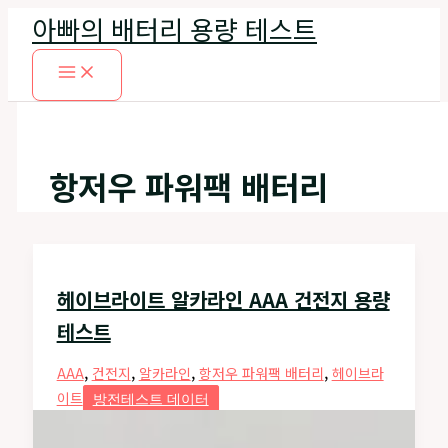
콘
아빠의 배터리 용량 테스트
텐
츠
로
건
너
뛰
항저우 파워팩 배터리
기
헤이브라이트 알카라인 AAA 건전지 용량
테스트
,
,
,
,
AAA
건전지
알카라인
항저우 파워팩 배터리
헤이브라
이트
방전테스트 데이터