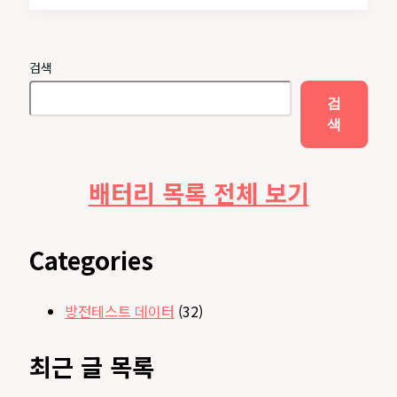
이
트
알
검색
카
라
검
인
색
AAA
건
배터리 목록 전체 보기
전
지
용
량
Categories
테
스
방전테스트 데이터
(32)
트
최근 글 목록