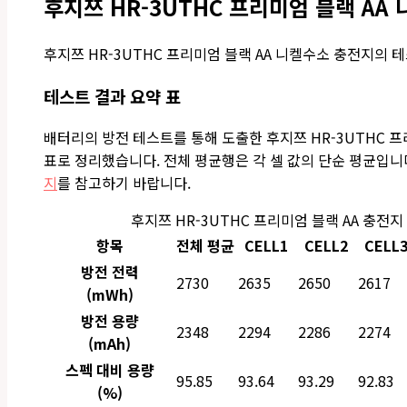
후지쯔 HR-3UTHC 프리미엄 블랙 AA
후지쯔 HR-3UTHC 프리미엄 블랙 AA 니켈수소 충전지의 
테스트 결과 요약 표
배터리의 방전 테스트를 통해 도출한 후지쯔 HR-3UTHC 프
표로 정리했습니다. 전체 평균행은 각 셀 값의 단순 평균입니
지
를 참고하기 바랍니다.
후지쯔 HR-3UTHC 프리미엄 블랙 AA 충전
항목
전체 평균
CELL1
CELL2
CELL
방전 전력
2730
2635
2650
2617
(mWh)
방전 용량
2348
2294
2286
2274
(mAh)
스펙 대비 용량
95.85
93.64
93.29
92.83
(%)