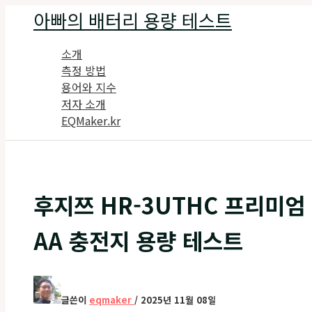
콘
아빠의 배터리 용량 테스트
텐
츠
소개
로
측정 방법
건
용어와 지수
너
저자 소개
뛰
EQMaker.kr
기
후지쯔 HR-3UTHC 프리미엄
AA 충전지 용량 테스트
글쓴이
eqmaker
/
2025년 11월 08일