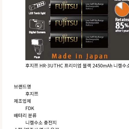
후지쯔 HR-3UTHC 프리미엄 블랙 2450mAh 니켈수
브랜드명
후지쯔
제조업체
FDK
배터리 분류
니켈수소 충전지