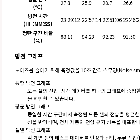
27.8
25.9
28.7
26.6
(°C)
방전 시간
23:29:12
22:57:14
22:51:06
22:46:
(HH:MM:SS)
평탄 구간 비율
88.11
84.23
92.23
91.50
(%)
방전 그래프
노이즈를 줄이기 위해 측정값을 10초 간격 스무딩(Noise sm
통합 방전 그래프
모든 셀의 전압–시간 데이터를 하나의 그래프에 중첩한 
을 확인할 수 있습니다.
평균 방전 그래프
동일한 시간 구간에서 측정된 모든 셀의 전압을 평균한
성을 반영하며, 전체 제품의 전압 유지 성능을 대표합니
셀별 방전 그래프
각 개별 셀의 테스트 데이터를 안정화 전압, 무릎 전압(Kn