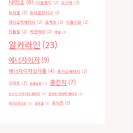
다이소
(6)
더블에이
(2)
도시바
(2)
듀라셀
(2)
듀라셀차이나
(2)
레이오박배터리
(2)
로케트
(2)
리튬이온
(2)
리튬철
(2)
벅컨버터
(2)
벡셀
(1)
알카라인
(23)
에너자이저
(9)
에너자이저싱가폴
(4)
용가오배터리
(2)
충전지
(7)
이마트
(2)
장홍능원
(1)
츠시시 브라이터 배터리
(1)
항저우 파워팩 배터리
(1)
후지쯔
(2)
헤이브라이트
(1)
호우셀
(1)