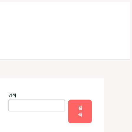
검색
검
색