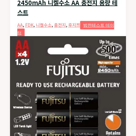
2450mAh 니켈수소 AA 충전지 용량 테
스트
,
,
,
,
AA
FDK
니켈수소
충전지
후지쯔
방전테스트 데이
터