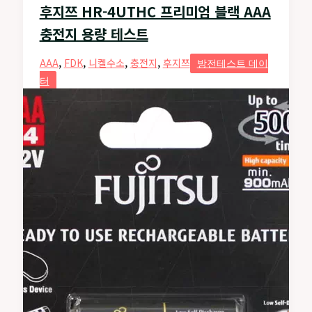
후지쯔 HR-4UTHC 프리미엄 블랙 AAA
리
충전지 용량 테스트
미
엄
,
,
,
,
AAA
FDK
니켈수소
충전지
후지쯔
방전테스트 데이
블
터
랙
2450mAh
니
켈
수
소
AA
충
전
지
용
량
테