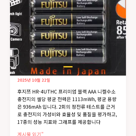
스
트
2025년 10월 22일
후지쯔 HR-4UTHC 프리미엄 블랙 AAA 니켈수소
충전지의 셀당 평균 전력은 1113mWh, 평균 용량
은 936mAh 입니다. 2회의 정전류 테스트를 근거
로 충전지의 가성비와 효율성 및 품질을 평가하고,
17종의 성능 지표와 그래프를 제공합니다
후
게시물 읽기"