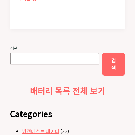
지
쯔
HR-
4UTHC
프
리
검색
미
엄
검
블
색
랙
AAA
배터리 목록 전체 보기
충
전
지
용
Categories
량
테
방전테스트 데이터
(32)
스