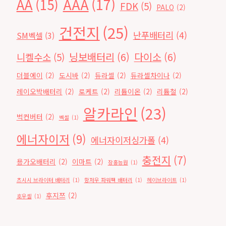
AAA
(17)
AA
(15)
FDK
(5)
PALO
(2)
건전지
(25)
난푸배터리
(4)
SM벡셀
(3)
닝보배터리
(6)
다이소
(6)
니켈수소
(5)
더블에이
(2)
도시바
(2)
듀라셀
(2)
듀라셀차이나
(2)
레이오박배터리
(2)
로케트
(2)
리튬이온
(2)
리튬철
(2)
알카라인
(23)
벅컨버터
(2)
벡셀
(1)
에너자이저
(9)
에너자이저싱가폴
(4)
충전지
(7)
용가오배터리
(2)
이마트
(2)
장홍능원
(1)
츠시시 브라이터 배터리
(1)
항저우 파워팩 배터리
(1)
헤이브라이트
(1)
후지쯔
(2)
호우셀
(1)