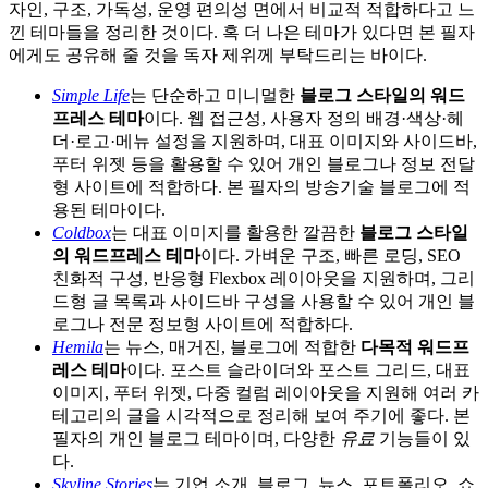
자인, 구조, 가독성, 운영 편의성 면에서 비교적 적합하다고 느
낀 테마들을 정리한 것이다. 혹 더 나은 테마가 있다면 본 필자
에게도 공유해 줄 것을 독자 제위께 부탁드리는 바이다.
Simple Life
는 단순하고 미니멀한
블로그 스타일의 워드
프레스 테마
이다. 웹 접근성, 사용자 정의 배경·색상·헤
더·로고·메뉴 설정을 지원하며, 대표 이미지와 사이드바,
푸터 위젯 등을 활용할 수 있어 개인 블로그나 정보 전달
형 사이트에 적합하다. 본 필자의 방송기술 블로그에 적
용된 테마이다.
Coldbox
는 대표 이미지를 활용한 깔끔한
블로그 스타일
의 워드프레스 테마
이다. 가벼운 구조, 빠른 로딩, SEO
친화적 구성, 반응형 Flexbox 레이아웃을 지원하며, 그리
드형 글 목록과 사이드바 구성을 사용할 수 있어 개인 블
로그나 전문 정보형 사이트에 적합하다.
Hemila
는 뉴스, 매거진, 블로그에 적합한
다목적 워드프
레스 테마
이다. 포스트 슬라이더와 포스트 그리드, 대표
이미지, 푸터 위젯, 다중 컬럼 레이아웃을 지원해 여러 카
테고리의 글을 시각적으로 정리해 보여 주기에 좋다. 본
필자의 개인 블로그 테마이며, 다양한
유료
기능들이 있
다.
Skyline Stories
는 기업 소개, 블로그, 뉴스, 포트폴리오, 쇼