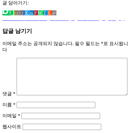
글 담아가기:
HTML
Facebook
Twitter
LinkedIn
Pinterest
WhatsApp
Telegram
Reddit
네
네
카
이
</>
f
X
in
P
W
T
R
@
코
으
로
으
로
으
으
에
이
이
카
메
Previous:
워드프레스 설치 후 가장 먼저 해야하는 필수 설정
글
드
로
공
로
공
로
로
공
버
버
오
일
로
공
유
공
유
공
공
유
블
카
톡
로
탐
답글 남기기
퍼
유
하
유
하
유
유
하
로
페
으
공
색
가
하
기
하
기
하
하
기
그
로
로
유
이메일 주소는 공개되지 않습니다.
필수 필드는
*
로 표시됩니
기
기
기
기
기
로
퍼
공
하
다
퍼
가
유
기
가
기
하
기
기
댓글
*
이름
*
이메일
*
웹사이트